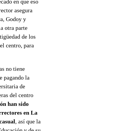
ecado en que eso
rector asegura
ra, Godoy y
a otra parte
tigüedad de los
l centro, para
as no tiene
ue pagando la
rsitaria de
eras del centro
ión han sido
rrectores en La
casual
, así que la
 Educación y de su