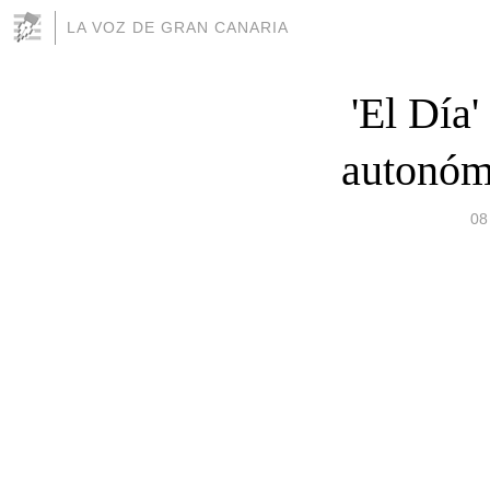
LA VOZ DE GRAN CANARIA
'El Día'
autonóm
08