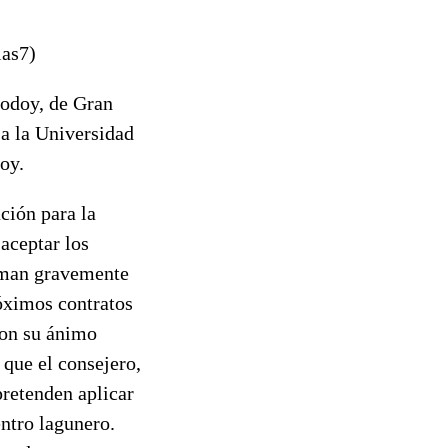
as7)
Godoy, de Gran
a a la Universidad
oy.
ción para la
aceptar los
erman gravemente
róximos contratos
Con su ánimo
 que el consejero,
pretenden aplicar
entro lagunero.