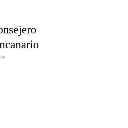
consejero
ncanario
RIA