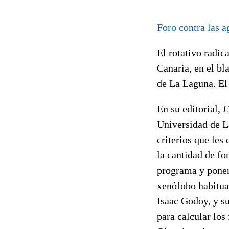
Foro contra las a
El rotativo radic
Canaria, en el bl
de La Laguna. El 
En su editorial,
E
Universidad de La
criterios que le
la cantidad de fo
programa y ponen
xenófobo habitual
Isaac Godoy, y s
para calcular los