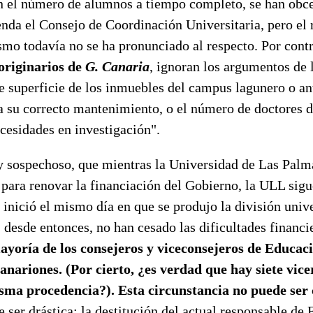
 el número de alumnos a tiempo completo, se han obc
nda el Consejo de Coordinación Universitaria, pero el 
smo todavía no se ha pronunciado al respecto. Por cont
originarios de
G. Canaria
, ignoran los argumentos de l
e superficie de los inmuebles del campus lagunero o an
 su correcto mantenimiento, o el número de doctores de
cesidades en investigación".
y sospechoso, que mientras la Universidad de Las Palm
para renovar la financiación del Gobierno, la ULL sig
 inició el mismo día en que se produjo la división unive
 desde entonces, no han cesado las dificultades financi
ayoría de los consejeros y viceconsejeros de Educac
anariones. (Por cierto, ¿es verdad que hay siete vice
sma procedencia?). Esta circunstancia no puede ser 
e ser drástica: la destitución del actual responsable de