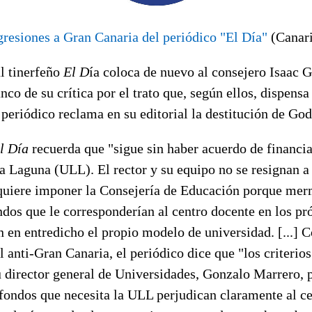
gresiones a Gran Canaria del periódico "El Día"
(Canari
al tinerfeño
El D
ía coloca de nuevo al consejero Isaac 
anco de su crítica por el trato que, según ellos, dispens
periódico reclama en su editorial la destitución de God
l Día
recuerda que "sigue sin haber acuerdo de financia
 Laguna (ULL). El rector y su equipo no se resignan a 
s quiere imponer la Consejería de Educación porque m
ndos que le corresponderían al centro docente en los p
 en entredicho el propio modelo de universidad. [...] 
 anti-Gran Canaria, el periódico dice que "los criterios
u director general de Universidades, Gonzalo Marrero, 
 fondos que necesita la ULL perjudican claramente al c