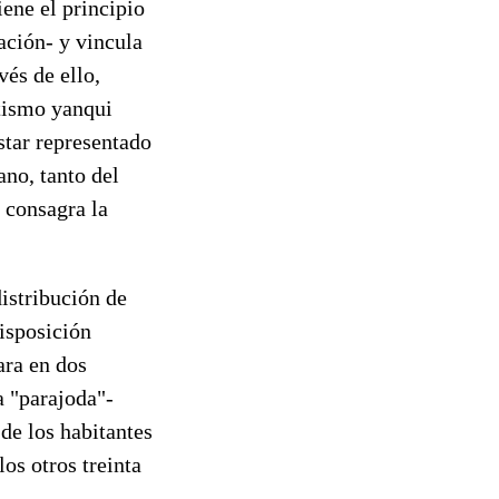
ene el principio
ación- y vincula
vés de ello,
atismo yanqui
estar representado
ano, tanto del
 consagra la
istribución de
isposición
ara en dos
a "parajoda"-
de los habitantes
os otros treinta