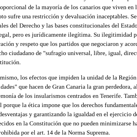
oporcional de la mayoría de los canarios que viven en l
to sufre una restricción y devaluación inaceptables. Se
les del Derecho y las bases constitucionales del Estad
legal, pero es jurídicamente ilegítima. Su ilegitimidad 
ración y respeto que los partidos que negociaron y acor
cho ciudadano de "sufragio universal, libre, igual, direc
titución.
imismo, los efectos que impiden la unidad de la Región
idades" que hacen de Gran Canaria la gran perdedora, a
emonía de los insularismos centrados en Tenerife. Tamb
l porque la ética impone que los derechos fundamental
desventajas y garantizando la igualdad en el ejercicio d
ecidos en la Constitución que no pueden minimizarse ha
rohibida por el art. 14 de la Norma Suprema.