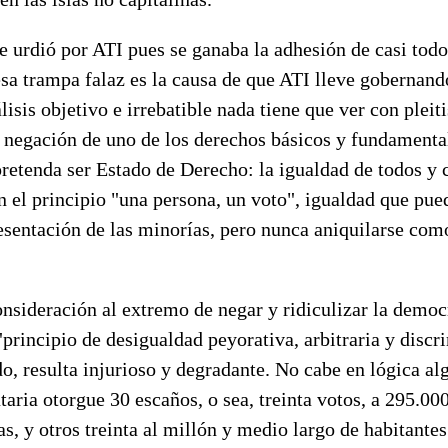
e urdió por ATI pues se ganaba la adhesión de casi todo
sa trampa falaz es la causa de que ATI lleve gobernand
lisis objetivo e irrebatible nada tiene que ver con plei
 negación de uno de los derechos básicos y fundamenta
retenda ser Estado de Derecho: la igualdad de todos y 
 el principio "una persona, un voto", igualdad que pue
esentación de las minorías, pero nunca aniquilarse como
onsideración al extremo de negar y ridiculizar la democ
"principio de desigualdad peyorativa, arbitraria y discr
, resulta injurioso y degradante. No cabe en lógica al
utaria otorgue 30 escaños, o sea, treinta votos, a 295.00
nas, y otros treinta al millón y medio largo de habitante