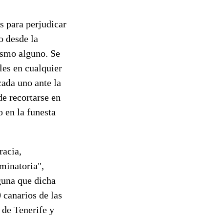
s para perjudicar
o desde la
tismo alguno. Se
les en cualquier
cada uno ante la
de recortarse en
 en la funesta
racia,
iminatoria",
guna que dicha
0 canarios de las
s de Tenerife y