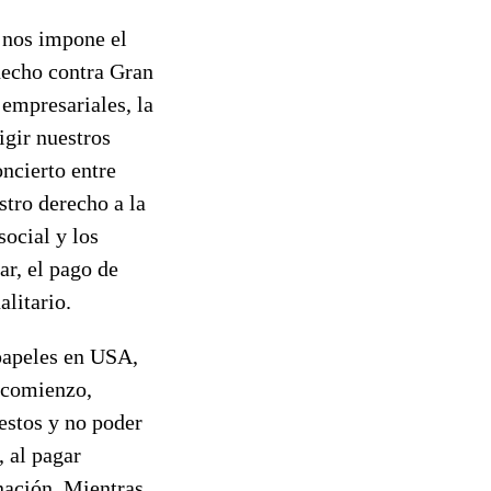
 nos impone el
 hecho contra Gran
 empresariales, la
igir nuestros
ncierto entre
stro derecho a la
social y los
r, el pago de
alitario.
 papeles en USA,
l comienzo,
estos y no poder
, al pagar
inación. Mientras