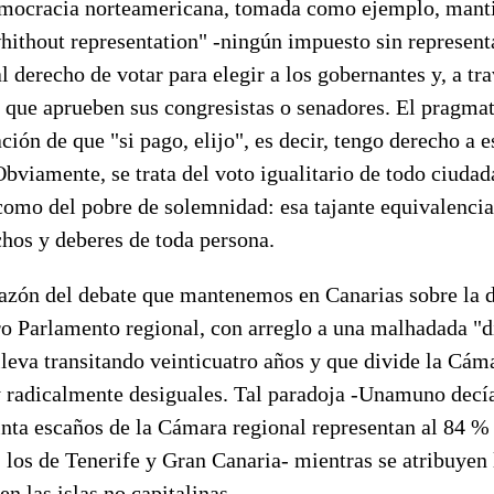
emocracia norteamericana, tomada como ejemplo, manti
hithout representation" -ningún impuesto sin represent
l derecho de votar para elegir a los gobernantes y, a tra
es que aprueben sus congresistas o senadores. El pragm
ción de que "si pago, elijo", es decir, tengo derecho a 
bviamente, se trata del voto igualitario de todo ciudad
como del pobre de solemnidad: esa tajante equivalencia
chos y deberes de toda persona.
razón del debate que mantenemos en Canarias sobre la d
ro Parlamento regional, con arreglo a una malhadada "d
 lleva transitando veinticuatro años y que divide la Cám
y radicalmente desiguales. Tal paradoja -Unamuno decí
inta escaños de la Cámara regional representan al 84 % 
 los de Tenerife y Gran Canaria- mientras se atribuyen l
en las islas no capitalinas.