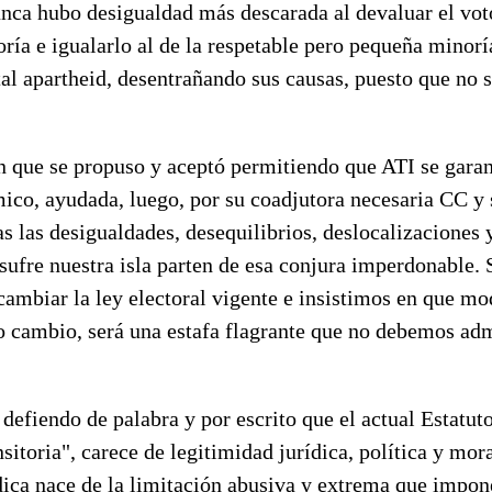
nca hubo desigualdad más descarada al devaluar el vot
a e igualarlo al de la respetable pero pequeña minoría
tal apartheid, desentrañando sus causas, puesto que no 
en que se propuso y aceptó permitiendo que ATI se garan
mico, ayudada, luego, por su coadjutora necesaria CC 
s las desigualdades, desequilibrios, deslocalizaciones 
 sufre nuestra isla parten de esa conjura imperdonable
ambiar la ley electoral vigente e insistimos en que mod
o cambio, será una estafa flagrante que no debemos adm
defiendo de palabra y por escrito que el actual Estatut
nsitoria", carece de legitimidad jurídica, política y mor
dica nace de la limitación abusiva y extrema que impon