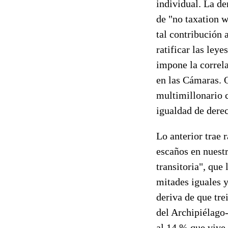
individual. La d
de "no taxation w
tal contribución a
ratificar las ley
impone la correla
en las Cámaras. O
multimillonario 
igualdad de dere
Lo anterior trae 
escaños en nuest
transitoria", que
mitades iguales 
deriva de que tre
del Archipiélago-
al 14 % que vive 