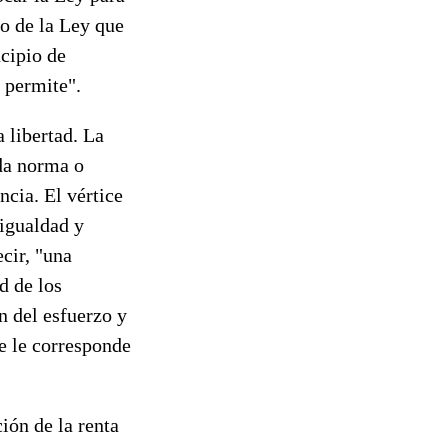
io de la Ley que
cipio de
y permite".
a libertad. La
oda norma o
ncia. El vértice
 igualdad y
ecir, "una
d de los
n del esfuerzo y
ue le corresponde
ión de la renta