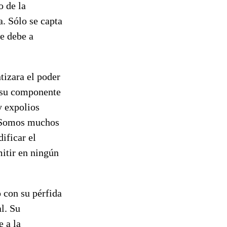
o de la
. Sólo se capta
se debe a
tizara el poder
y su componente
y expolios
. Somos muchos
ificar el
itir en ningún
o con su pérfida
al. Su
e a la