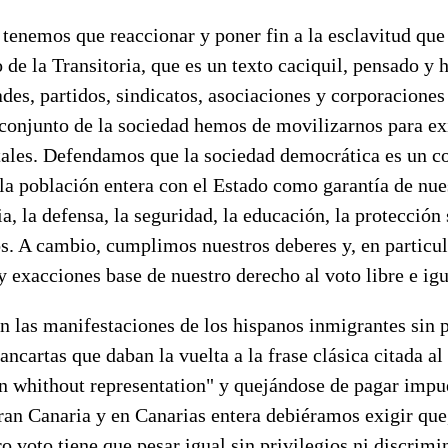
tenemos que reaccionar y poner fin a la esclavitud que
 de la Transitoria, que es un texto caciquil, pensado y
des, partidos, sindicatos, asociaciones y corporaciones
 conjunto de la sociedad hemos de movilizarnos para ex
ales. Defendamos que la sociedad democrática es un co
la población entera con el Estado como garantía de nue
cia, la defensa, la seguridad, la educación, la protección 
. A cambio, cumplimos nuestros deberes y, en particula
y exacciones base de nuestro derecho al voto libre e igu
en las manifestaciones de los hispanos inmigrantes sin
pancartas que daban la vuelta a la frase clásica citada a
on whithout representation" y quejándose de pagar impu
ran Canaria y en Canarias entera debiéramos exigir que
o voto tiene que pesar igual sin privilegios ni discrim