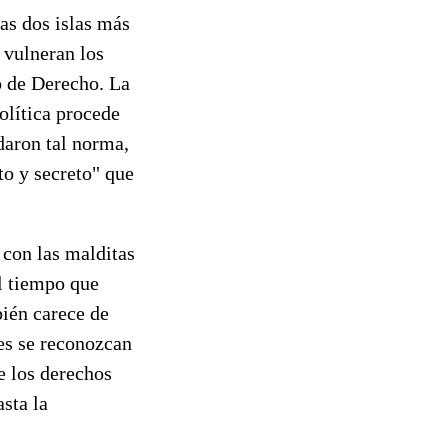
as dos islas más
 vulneran los
o de Derecho. La
política procede
daron tal norma,
to y secreto" que
 con las malditas
l tiempo que
ién carece de
es se reconozcan
e los derechos
sta la