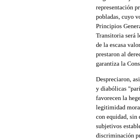
representación pr
pobladas, cuyo vo
Principios Genera
Transitoria será 
de la escasa valo
prestaron al dere
garantiza la Cons
Despreciaron, as
y diabólicas "par
favorecen la heg
legitimidad mora
con equidad, sin 
subjetivos establ
discriminación p