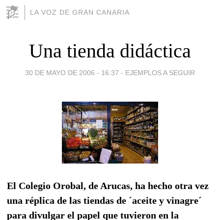
LA VOZ DE GRAN CANARIA
Una tienda didáctica
30 DE MAYO DE 2006 - 16:37
-
EJEMPLOS A SEGUIR
El Colegio Orobal, de Arucas, ha hecho otra vez
una réplica de las tiendas de ´aceite y vinagre´
para divulgar el papel que tuvieron en la