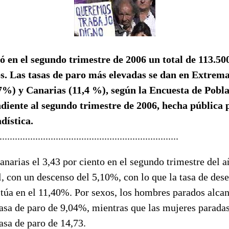
ó en el segundo trimestre de 2006 un total de 113.50
s. Las tasas de paro más elevadas se dan en Extrem
7%) y Canarias (11,4 %), según la Encuesta de Pobla
iente al segundo trimestre de 2006, hecha pública p
dística.
......................................................................
anarias el 3,43 por ciento en el segundo trimestre del a
, con un descenso del 5,10%, con lo que la tasa de des
itúa en el 11,40%. Por sexos, los hombres parados alcan
tasa de paro de 9,04%, mientras que las mujeres parada
asa de paro de 14,73.