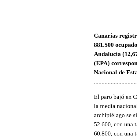
Canarias registr
881.500 ocupado
Andalucía (12,6
(EPA) correspond
Nacional de Esta
............................
El paro bajó en C
la media nacional
archipiélago se s
52.600, con una 
60.800, con una t