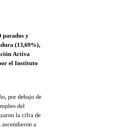
0 parados y
adura (13,69%),
ción Activa
or el Instituto
ño, por debajo de
empleo del
zaron la cifra de
s ascendieron a