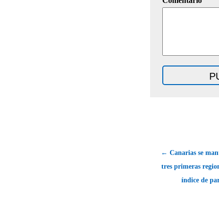
Comentario
← Canarias se mant
tres primeras regi
índice de pa