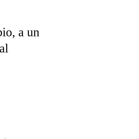
io, a un
al