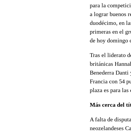
para la competici
a lograr buenos r
duodécimo, en las
primeras en el gr
de hoy domingo c
Tras el liderato 
británicas Hannah
Benederra Danti 
Francia con 54 pu
plaza es para la
Más cerca del tí
A falta de disput
neozelandeses Car