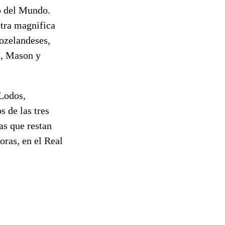
o del Mundo.
otra magnifica
eozelandeses,
s, Mason y
Lodos,
s de las tres
tas que restan
oras, en el Real