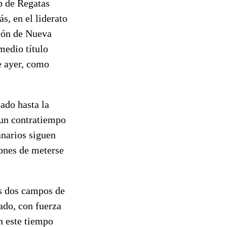
b de Regatas
s, en el liderato
ión de Nueva
medio título
de ayer, como
ado hasta la
 un contratiempo
anarios siguen
iones de meterse
os dos campos de
jado, con fuerza
n este tiempo