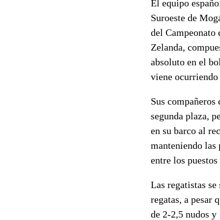
El equipo españo
Suroeste de Mogá
del Campeonato d
Zelanda, compuest
absoluto en el bo
viene ocurriendo 
Sus compañeros d
segunda plaza, p
en su barco al re
manteniendo las p
entre los puestos
Las regatistas s
regatas, a pesar 
de 2-2,5 nudos y 