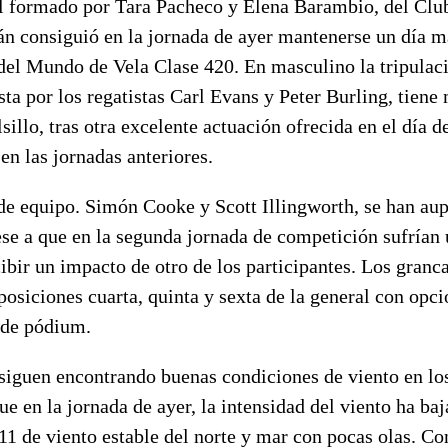
l formado por Tara Pacheco y Elena Barambio, del Clu
n consiguió en la jornada de ayer mantenerse un día má
el Mundo de Vela Clase 420. En masculino la tripulac
a por los regatistas Carl Evans y Peter Burling, tiene 
lsillo, tras otra excelente actuación ofrecida en el día 
en las jornadas anteriores.
e equipo. Simón Cooke y Scott Illingworth, se han aup
ese a que en la segunda jornada de competición sufrían
cibir un impacto de otro de los participantes. Los granc
osiciones cuarta, quinta y sexta de la general con opc
 de pódium.
e siguen encontrando buenas condiciones de viento en l
que en la jornada de ayer, la intensidad del viento ha ba
11 de viento estable del norte y mar con pocas olas. Co