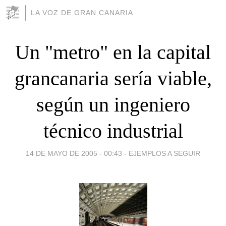
LA VOZ DE GRAN CANARIA
Un "metro" en la capital
grancanaria sería viable,
según un ingeniero
técnico industrial
14 DE MAYO DE 2005 - 00:43
-
EJEMPLOS A SEGUIR