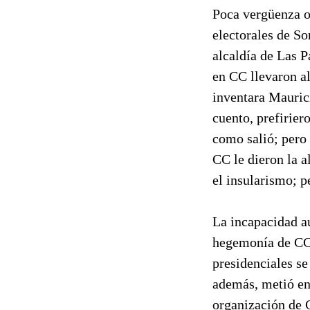
Poca vergüenza o 
electorales de S
alcaldía de Las P
en CC llevaron al
inventara Maurici
cuento, prefirier
como salió; pero 
CC le dieron la a
el insularismo; p
La incapacidad au
hegemonía de CC,
presidenciales se
además, metió en 
organización de C