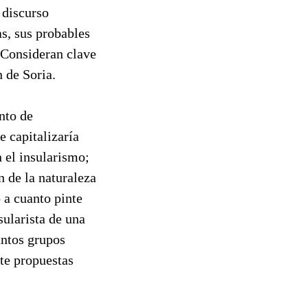
n discurso
as, sus probables
. Consideran clave
n de Soria.
nto de
e capitalizaría
 el insularismo;
 de la naturaleza
o a cuanto pinte
sularista de una
antos grupos
nte propuestas