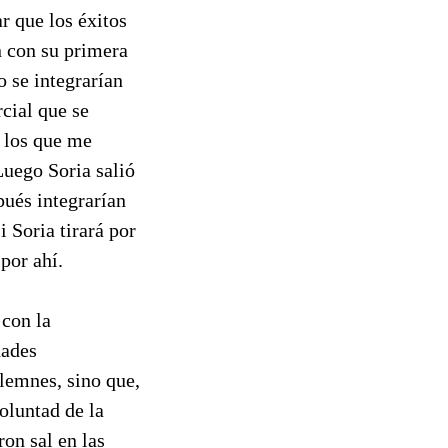
r que los éxitos
n con su primera
o se integrarían
cial que se
e los que me
Luego Soria salió
pués integrarían
 Soria tirará por
por ahí.
 con la
dades
lemnes, sino que,
oluntad de la
ron sal en las