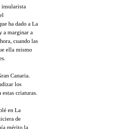
 insularista
el
que ha dado a La
 y a marginar a
ahora, cuando las
que ella mismo
es.
Gran Canaria.
dizar los
estas criaturas.
blé en La
iciera de
ía mérito la