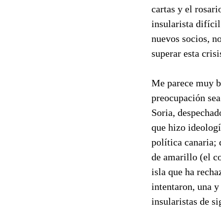
cartas y el rosar
insularista difíc
nuevos socios, no
superar esta cris
Me parece muy bie
preocupación sea 
Soria, despechado
que hizo ideologí
política canaria;
de amarillo (el co
isla que ha recha
intentaron, una y
insularistas de si