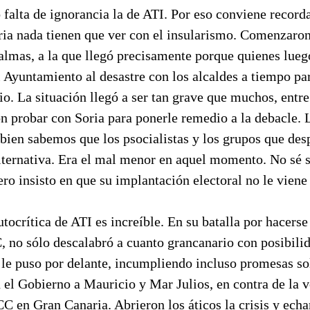
falta de ignorancia la de ATI. Por eso conviene recorda
oria nada tienen que ver con el insularismo. Comenzaro
almas, a la que llegó precisamente porque quienes lueg
 Ayuntamiento al desastre con los alcaldes a tiempo par
o. La situación llegó a ser tan grave que muchos, entr
on probar con Soria para ponerle remedio a la debacle. 
bien sabemos que los psocialistas y los grupos que des
lternativa. Era el mal menor en aquel momento. No sé si
ero insisto en que su implantación electoral no le viene 
tocrítica de ATI es increíble. En su batalla por hacerse
 no sólo descalabró a cuanto grancanario con posibili
 le puso por delante, incumpliendo incluso promesas so
el Gobierno a Mauricio y Mar Julios, en contra de la v
C en Gran Canaria. Abrieron los áticos la crisis y echa