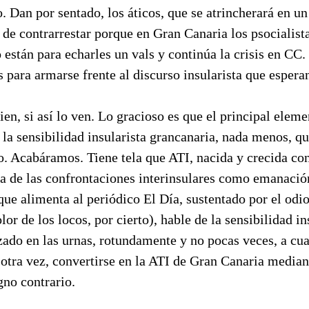
io. Dan por sentado, los áticos, que se atrincherará en u
il de contrarrestar porque en Gran Canaria los psocialist
 están para echarles un vals y continúa la crisis en CC
is para armarse frente al discurso insularista que espera
n, si así lo ven. Lo gracioso es que el principal eleme
la sensibilidad insularista grancanaria, nada menos, qu
. Acabáramos. Tiene tela que ATI, nacida y crecida con
a de las confrontaciones interinsulares como emanación
 que alimenta al periódico El Día, sustentado por el odi
lor de los locos, por cierto), hable de la sensibilidad in
zado en las urnas, rotundamente y no pocas veces, a cu
 otra vez, convertirse en la ATI de Gran Canaria media
gno contrario.