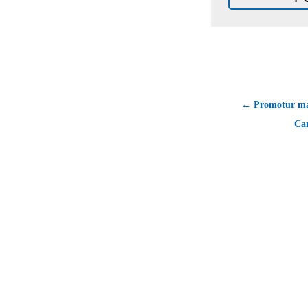
← Promotur ma
Can