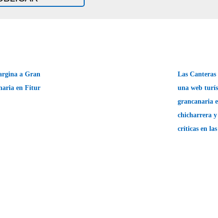
rgina a Gran
Las Canteras 
aria en Fitur
una web turís
grancanaria e
chicharrera 
críticas en la