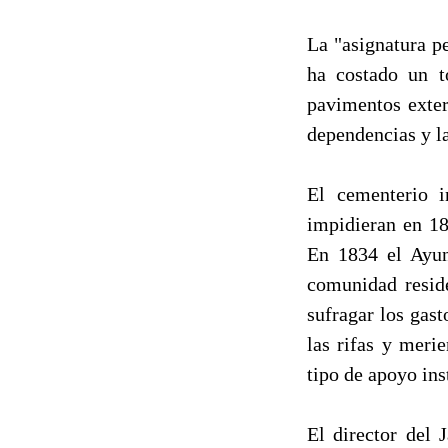
La "asignatura pe
ha costado un t
pavimentos exter
dependencias y la
El cementerio i
impidieran en 18
En 1834 el Ayun
comunidad reside
sufragar los gast
las rifas y meri
tipo de apoyo inst
El director del 