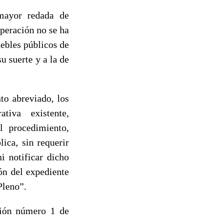
mayor redada de
operación no se ha
ebles públicos de
u suerte y a la de
to abreviado, los
tiva existente,
l procedimiento,
ica, sin requerir
i notificar dicho
ón del expediente
Pleno”.
cción número 1 de