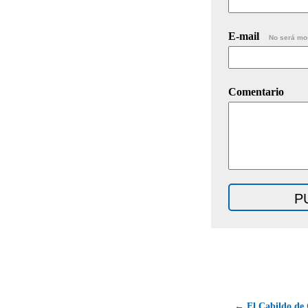
E-mail
No será mo
Comentario
← El Cabildo de