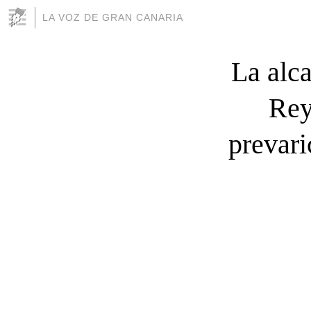
LA VOZ DE GRAN CANARIA
La alc
Rey
prevari