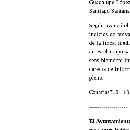
Guadalupe López,
Santiago Santana
Según avanzó el 
indicios de prev
de la finca, med
antes el empresa
sensiblemente inf
carecía de infor
pleno.
Canarias7, 21-10
-------------------
El Ayuntamiento
mes antes había 