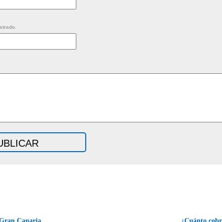
strado.
 Gran Canaria
¿Cuánto cobra