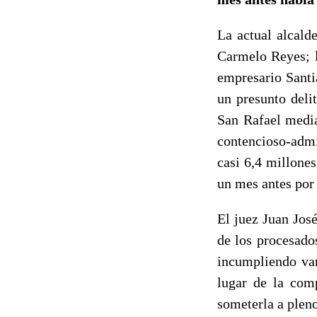
La actual alcald
Carmelo Reyes; l
empresario Santi
un presunto deli
San Rafael media
contencioso-admi
casi 6,4 millone
un mes antes por
El juez Juan Jos
de los procesados
incumpliendo var
lugar de la comp
someterla a plen