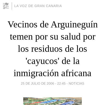
LA VOZ DE GRAN CANARIA
Vecinos de Arguineguín
temen por su salud por
los residuos de los
'cayucos' de la
inmigración africana
25 DE JULIO DE 2006 - 22:45
-
NOTICIAS