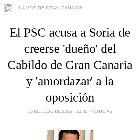
LA VOZ DE GRAN CANARIA
El PSC acusa a Soria de
creerse 'dueño' del
Cabildo de Gran Canaria
y 'amordazar' a la
oposición
16 DE JULIO DE 2006 - 22:33
-
NOTICIAS