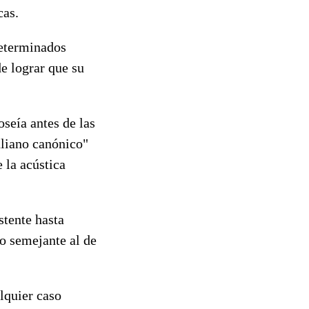
cas.
determinados
de lograr que su
oseía antes de las
aliano canónico"
 la acústica
stente hasta
do semejante al de
alquier caso