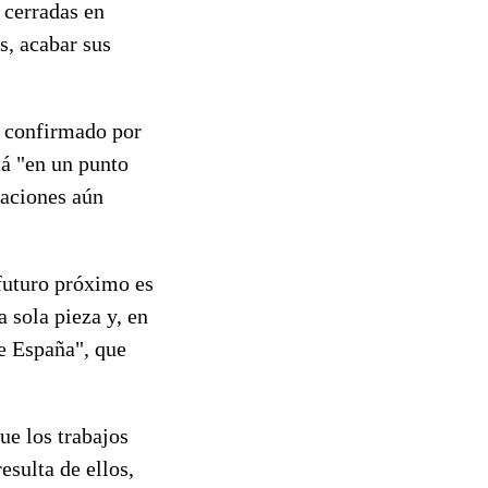
 cerradas en
s, acabar sus
e confirmado por
tá "en un punto
uaciones aún
futuro próximo es
a sola pieza y, en
e España", que
ue los trabajos
esulta de ellos,