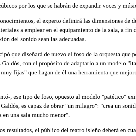
cúbicos por los que se habrán de expandir voces y músi
conocimientos, el experto definirá las dimensiones de 
teriales a emplear en el equipamiento de la sala, a fin 
xión del sonido sean las adecuadas.
icipó que diseñará de nuevo el foso de la orquesta que p
 Galdós, con el propósito de adaptarlo a un modelo "it
 muy fijas" que hagan de él una herramienta que mejore
tó-, ese tipo de foso, opuesto al modelo "patético" exi
 Galdós, es capaz de obrar "un milagro": "crea un soni
ca en una sala mucho menor".
s resultados, el público del teatro isleño deberá en cu