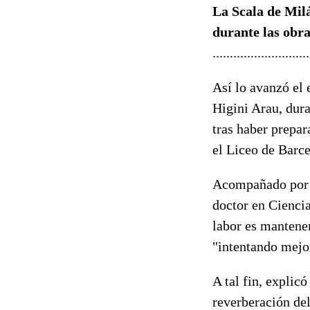
La Scala de Milá
durante las obra
............................
Así lo avanzó el
Higini Arau, dura
tras haber prepar
el Liceo de Barce
Acompañado por l
doctor en Ciencia
labor es mantener
"intentando mejor
A tal fin, explic
reverberación del